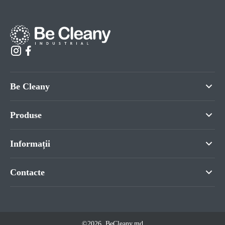
Be Cleany
Produse
Informații
Contacte
©2026. BeCleany.md