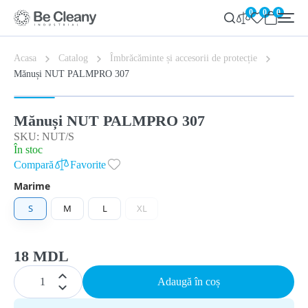
0
0
0
Acasa
Catalog
Îmbrăcăminte și accesorii de protecție
Mănuși NUT PALMPRO 307
Mănuși NUT PALMPRO 307
SKU: NUT/S
În stoc
Compară
Favorite
Marime
S
M
L
XL
18 MDL
Adaugă în coș