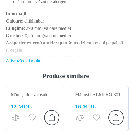
Conținut scăzut de alergeni.
Informații
Culoare
: chihlimbar
Lungime
: 290 mm (valoare medie)
Grosime
: 0,25 mm (valoare medie)
Acoperire externă antiderapantă:
model romboidal pe palmă
și degete
Mărimi
: S 6/6,5 – M 7/7,5 – L 8/8,5 – XL 9/9,5
Afișează mai multe
Ambalaj
: 10 bucăți
Produse similare
Mănuși de uz casnic
Mănuși PALMPRO 301
12 MDL
16 MDL