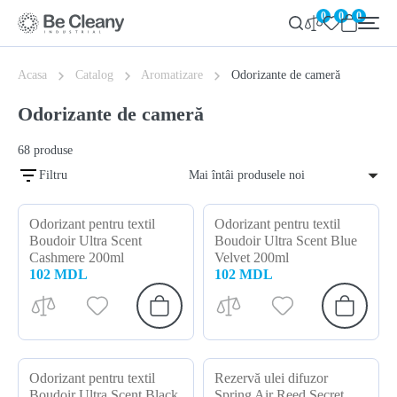
0
0
0
Acasa
Catalog
Aromatizare
Odorizante de cameră
Odorizante de cameră
68
produse
Filtru
Mai întâi produsele noi
Odorizant pentru textil
Odorizant pentru textil
Boudoir Ultra Scent
Boudoir Ultra Scent Blue
Cashmere 200ml
Velvet 200ml
102 MDL
102 MDL
Odorizant pentru textil
Rezervă ulei difuzor
Boudoir Ultra Scent Black
Spring Air Reed Secret