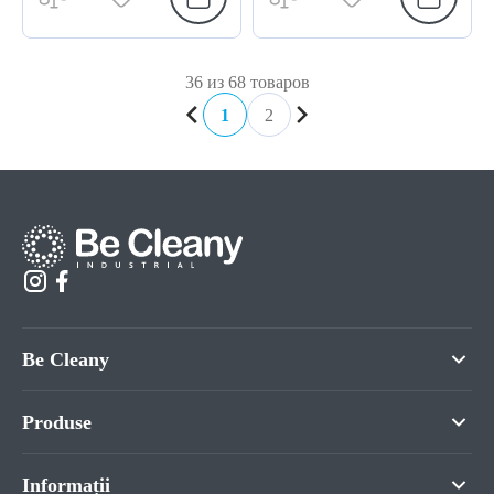
36 из 68 товаров
1
2
Be Cleany
Produse
Informații