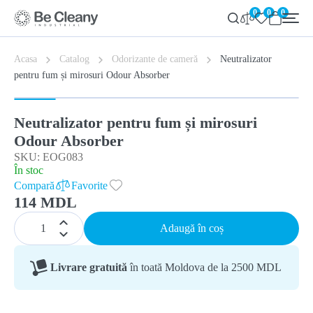
0
0
0
Acasa
Catalog
Odorizante de cameră
Neutralizator
pentru fum și mirosuri Odour Absorber
Neutralizator pentru fum și mirosuri
Odour Absorber
SKU: EOG083
În stoc
Compară
Favorite
114 MDL
Adaugă în coș
Livrare gratuită
în toată Moldova de la 2500 MDL