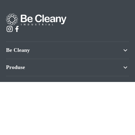
Be Cleany
Produse
Informații
Contacte
©2026. BeCleany.md