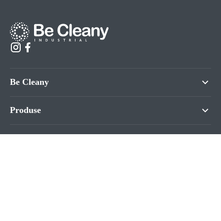
Be Cleany
Produse
Informații
Contacte
©2026. BeCleany.md