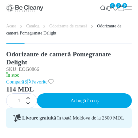
0
0
0
Acasa
Catalog
Odorizante de cameră
Odorizante de
cameră Pomegranate Delight
Odorizante de cameră Pomegranate
Delight
SKU: EOG0866
În stoc
Compară
Favorite
114 MDL
Adaugă în coș
Livrare gratuită
în toată Moldova de la 2500 MDL