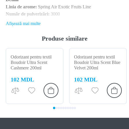
Linia de arome:
Spring Air Exotic Fruits Line
Număr de pulverizări:
3000
Volum:
250 ml
Afișează mai multe
Producător: SPRING AIR (Grecia)
Produse similare
Odorizant pentru textil
Odorizant pentru textil
Boudoir Ultra Scent
Boudoir Ultra Scent Blue
Cashmere 200ml
Velvet 200ml
102 MDL
102 MDL