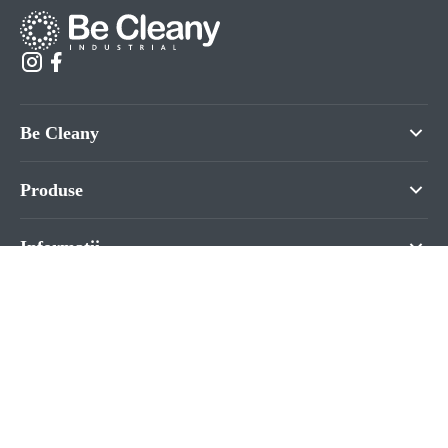
Be Cleany
Produse
Informații
Contacte
©2026. BeCleany.md
Dezvoltat în ilab.md