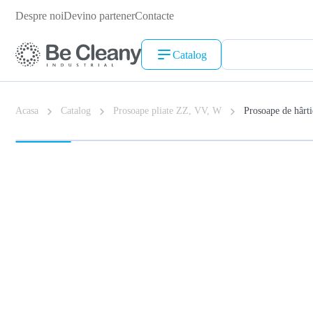
Despre noi
Devino partener
Contacte
Catalog
Acasa
Catalog
Prosoape pliate ZZ, VV, W
Prosoape de hârtie