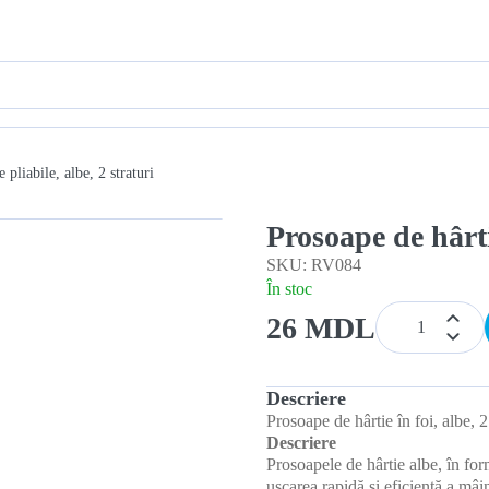
 pliabile, albe, 2 straturi
Prosoape de hârtie
SKU: RV084
În stoc
26 MDL
Descriere
Prosoape de hârtie în foi, albe, 2 
Descriere
Prosoapele de hârtie albe, în fo
uscarea rapidă și eficientă a mâ