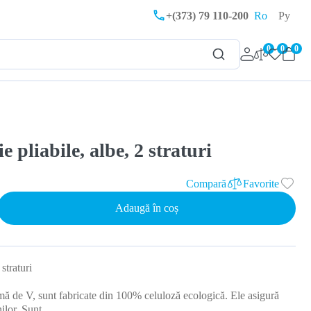
+(373) 79 110-200
Ro
Ру
0
0
0
 pliabile, albe, 2 straturi
Compară
Favorite
Adaugă în coș
straturi
rmă de V, sunt fabricate din 100% celuloză ecologică. Ele asigură
inilor. Sunt…