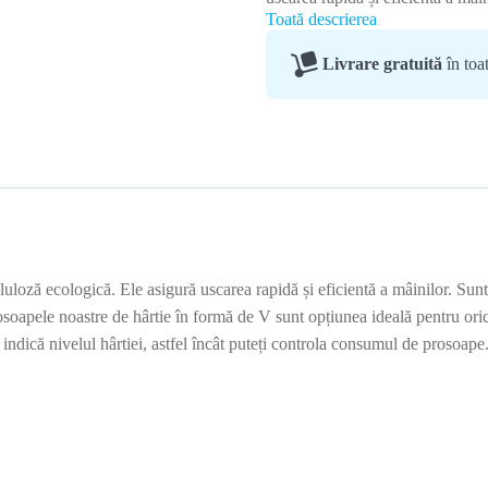
Toată descrierea
Livrare gratuită
în to
loză ecologică. Ele asigură uscarea rapidă și eficientă a mâinilor. Sunt mo
apele noastre de hârtie în formă de V sunt opțiunea ideală pentru orice î
indică nivelul hârtiei, astfel încât puteți controla consumul de prosoape. 