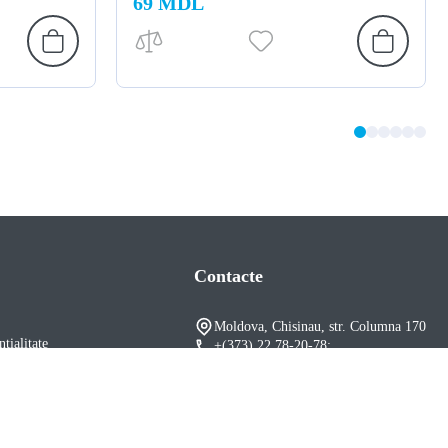
69 MDL
Contacte
Moldova, Chisinau, str. Columna 170
țialitate
+(373) 22 78-20-78
;
 cu caracter personal
+(373) 79 110-200
office@becleany.md