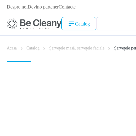
Despre noi
Devino partener
Contacte
Catalog
Acasa
Catalog
Șervețele masă, șervețele faciale
Șervețele pen