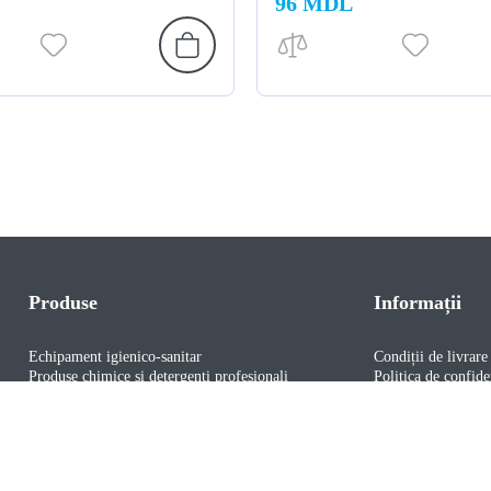
96 MDL
Produse
Informații
Echipament igienico-sanitar
Condiții de livrare
Produse chimice și detergenți profesionali
Politica de confiden
Prelucrarea datelor