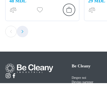
48 MDL
29 MDL
Be Cleany
Despre noi
Devino partener
Contacte
Catalog