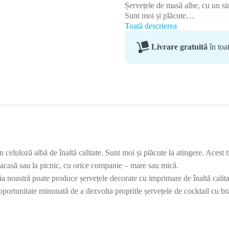
Șervețele de masă albe, cu un sin
Sunt moi și plăcute…
Toată descrierea
Livrare gratuită
în to
celuloză albă de înaltă calitate. Sunt moi și plăcute la atingere. Acest tip
 acasă sau la picnic, cu orice companie – mare sau mică.
astră poate produce șervețele decorate cu imprimare de înaltă calitate î
o oportunitate minunată de a dezvolta propriile șervețele de cocktail cu