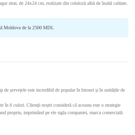
gur strat, de 24x24 cm, realizate din celuloză albă de înaltă calitate.
ată Moldova de la 2500 MDL
 de șervețele este incredibil de popular în birouri și în unitățile de
n 6 culori. Clienții noștri consideră că aceasta este o strategie
 brand propriu, imprimând pe ele sigla companiei, marca comercială