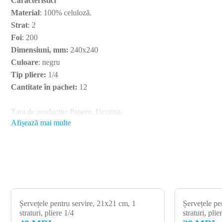
Caracteristici
Material
: 100% celuloză.
Strat
: 2
Foi
: 200
Dimensiuni, mm:
240x240
Culoare
: negru
Tip pliere:
1/4
Cantitate în pachet:
12
Țara de producție: Papero, Ucraina.
Afișează mai multe
Șervețele pentru servire, 21x21 cm, 1
Șervețele pe
straturi, pliere 1/4
straturi, plie