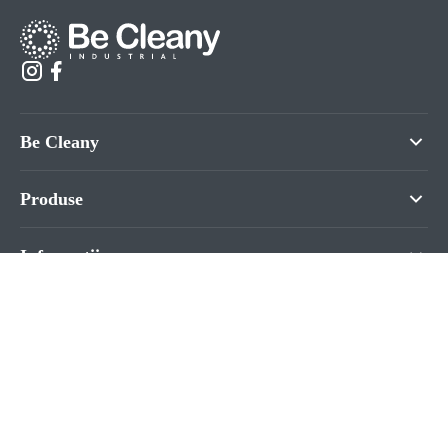
Be Cleany
Produse
Informații
Contacte
©2026. BeCleany.md
Dezvoltat în ilab.md