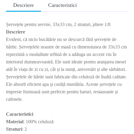
Descriere
Caracteristici
Șervețele pentru servire, 33x33 cm, 2 straturi, pliere 1/8
Descriere
Evident, că nicio bucătărie nu se descurcă fără șervețele de
hârtie. Șervețelele noastre de masă cu dimensiunea de 33x33 cm
reprezintă o modalitate ieftină de a adăuga un accent viu în
interiorul dumneavoastră. Ele sunt ideale pentru aranjarea mesei
atât în viața de zi cu zi, cât și la nunți, aniversări și alte sărbători.
Șervețelele de hârtie sunt fabricate din celuloză de înaltă calitate.
Ele absorb eficient apa și curăță murdăria. Aceste șervețele cu
impresie frumoasă sunt perfecte pentru baruri, restaurante și
cafenele.
Caracteristici
Material
: 100% celuloză
Straturi
: 2