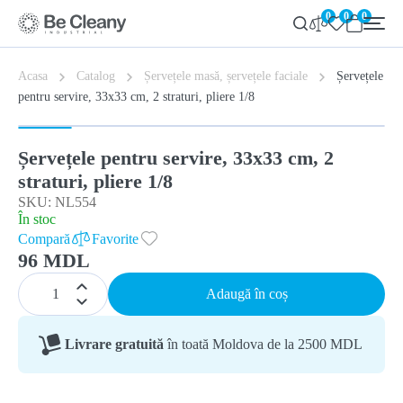
0
0
0
Acasa
Catalog
Șervețele masă, șervețele faciale
Șervețele
pentru servire, 33x33 cm, 2 straturi, pliere 1/8
Șervețele pentru servire, 33x33 cm, 2
straturi, pliere 1/8
SKU: NL554
În stoc
Compară
Favorite
96 MDL
Adaugă în coș
Livrare gratuită
în toată Moldova de la 2500 MDL