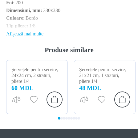
Foi
: 200
Dimensiuni, mm:
330x330
Culoare
: Bordo
Tip pliere:
1/8
Cantitate în pachet:
8
Afișează mai multe
Produse similare
Țara de producție: Papero, Ucraina
Șervețele pentru servire,
Șervețele pentru servire,
24x24 cm, 2 straturi,
21x21 cm, 1 straturi,
pliere 1/4
pliere 1/4
60 MDL
48 MDL