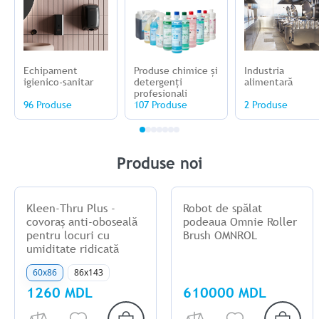
Echipament
Produse chimice și
Industria
igienico-sanitar
detergenți
alimentară
profesionali
96 Produse
107 Produse
2 Produse
Produse noi
Kleen-Thru Plus -
Robot de spălat
covoraș anti-oboseală
podeaua Omnie Roller
pentru locuri cu
Brush OMNROL
umiditate ridicată
60x86
86x143
1260 MDL
610000 MDL