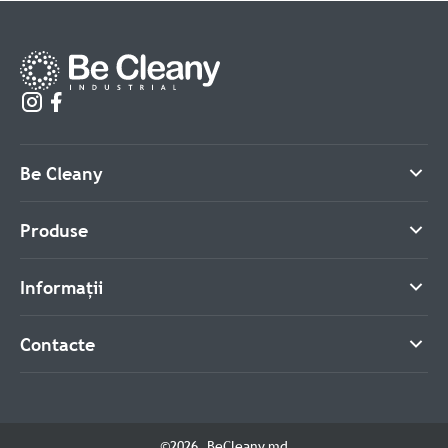
Be Cleany
Produse
Informații
Contacte
©2026. BeCleany.md