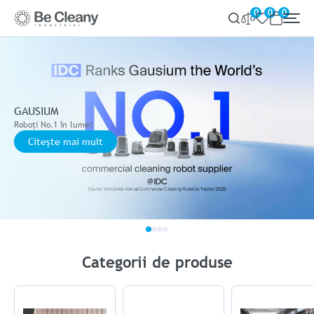
0
0
0
GAUSIUM
Roboți No.1 în lume!
Citeşte mai mult
Categorii de produse