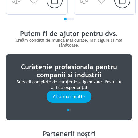
Putem fi de ajutor pentru dvs.
Creăm condiții de muncă mai curate, mai sigure și mai
sănătoase.
Curățenie profesionala pentru
companii si industrii
7
Servicii complete de curățenie si igienizare. Peste 16
ani de experiența!
Află mai multe
Partenerii noștri