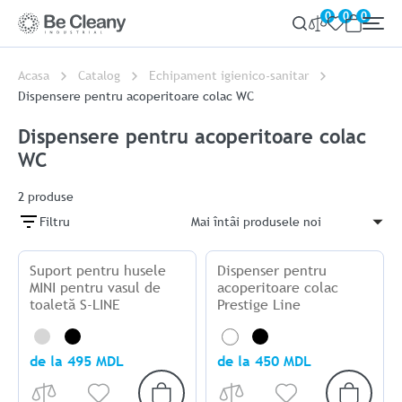
0
0
0
Acasa
Catalog
Echipament igienico-sanitar
Dispensere pentru acoperitoare colac WC
Dispensere pentru acoperitoare colac
WC
2
produse
Filtru
Mai întâi produsele noi
Suport pentru husele
Dispenser pentru
MINI pentru vasul de
acoperitoare colac
toaletă S-LINE
Prestige Line
LUCID
NEGRU
ALB
NEGRU
de la 495 MDL
de la 450 MDL