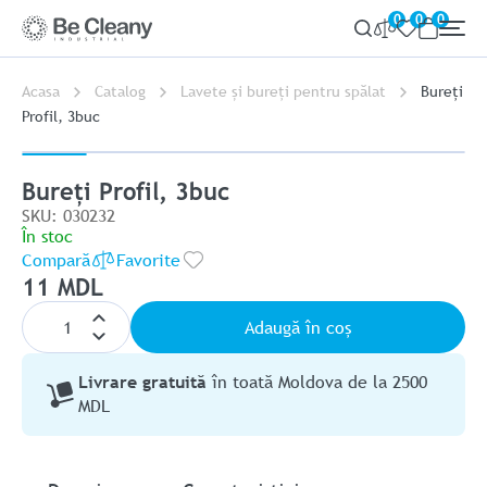
0
0
0
Acasa
Catalog
Lavete și bureți pentru spălat
Bureți
Profil, 3buc
Bureți Profil, 3buc
SKU: 030232
În stoc
Compară
Favorite
11 MDL
Adaugă în coș
Livrare gratuită
în toată Moldova de la 2500
MDL