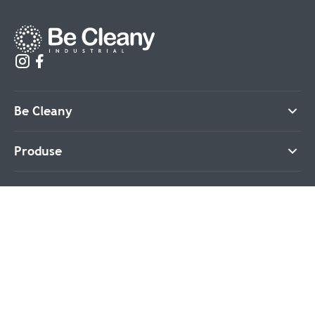
Be Cleany
Produse
Informații
Contacte
©2026. BeCleany.md