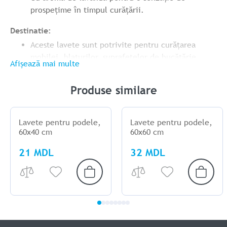
prospețime în timpul curățării.
Destinatie:
Aceste lavete sunt potrivite pentru curățarea
mobilei, blaturilor, suprafețelor de bucătărie,
Afișează mai multe
echipamentelor de uz casnic și informatic,
precum și a interiorului mașinilor.
Produse similare
Convenabile și practice pentru utilizarea zilnică.
Lavete pentru podele,
Lavete pentru podele,
60x40 cm
60x60 cm
21 MDL
32 MDL