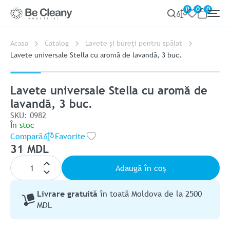
0
0
0
Acasa
Catalog
Lavete și bureți pentru spălat
Lavete universale Stella cu aromă de lavandă, 3 buc.
Lavete universale Stella cu aromă de
lavandă, 3 buc.
SKU: 0982
În stoc
Compară
Favorite
31 MDL
Adaugă în coș
Livrare gratuită
în toată Moldova de la 2500
MDL