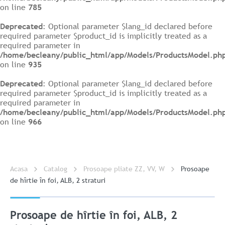
on line
785
Deprecated
: Optional parameter $lang_id declared before
required parameter $product_id is implicitly treated as a
required parameter in
/home/becleany/public_html/app/Models/ProductsModel.ph
on line
935
Deprecated
: Optional parameter $lang_id declared before
required parameter $product_id is implicitly treated as a
required parameter in
/home/becleany/public_html/app/Models/ProductsModel.ph
on line
966
Acasa
Catalog
Prosoape pliate ZZ, VV, W
Prosoape
de hîrtie în foi, ALB, 2 straturi
Prosoape de hîrtie în foi, ALB, 2