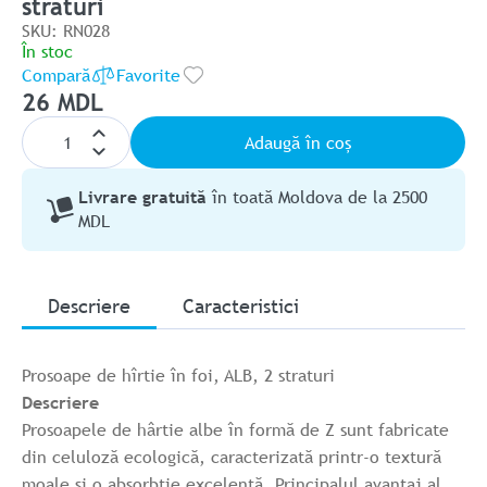
straturi
SKU: RN028
În stoc
Compară
Favorite
26 MDL
Adaugă în coș
Livrare gratuită
în toată Moldova de la 2500
MDL
Descriere
Caracteristici
Prosoape de hîrtie în foi, ALB, 2 straturi
Descriere
Prosoapele de hârtie albe în formă de Z sunt fabricate
din celuloză ecologică, caracterizată printr-o textură
moale și o absorbție excelentă. Principalul avantaj al