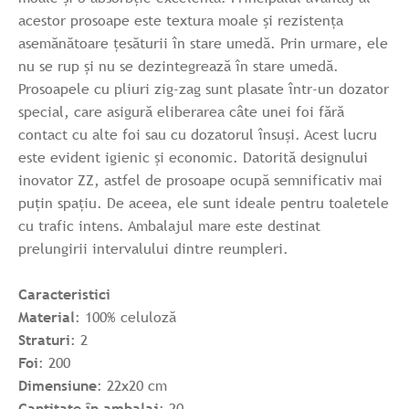
acestor prosoape este textura moale și rezistența
asemănătoare țesăturii în stare umedă. Prin urmare, ele
nu se rup și nu se dezintegrează în stare umedă.
Prosoapele cu pliuri zig-zag sunt plasate într-un dozator
special, care asigură eliberarea câte unei foi fără
contact cu alte foi sau cu dozatorul însuși. Acest lucru
este evident igienic și economic. Datorită designului
inovator ZZ, astfel de prosoape ocupă semnificativ mai
puțin spațiu. De aceea, ele sunt ideale pentru toaletele
cu trafic intens. Ambalajul mare este destinat
prelungirii intervalului dintre reumpleri.
Caracteristici
Material
: 100% celuloză
Straturi
: 2
Foi
: 200
Dimensiune
: 22x20 cm
Cantitate în ambalaj
: 20