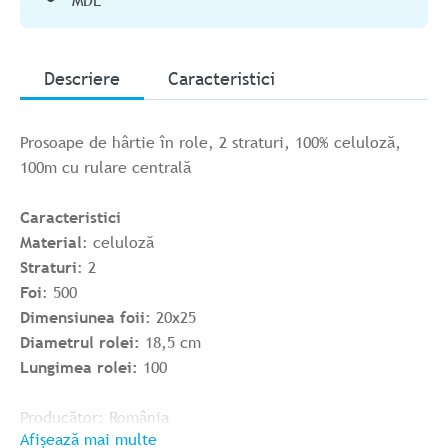
MDL
Descriere
Caracteristici
Prosoape de hârtie în role, 2 straturi, 100% celuloză,
100m cu rulare centrală
Caracteristici
Material
: celuloză
Straturi
: 2
Foi
: 500
Dimensiunea foii
: 20x25
Diametrul rolei:
18,5 cm
Lungimea rolei:
100
Producător: România
Afișează mai multe