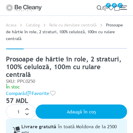
0
0
0
Acasa
Catalog
Role cu derulare centrală
Prosoape
de hârtie în role, 2 straturi, 100% celuloză, 100m cu rulare
centrală
Prosoape de hârtie în role, 2 straturi,
100% celuloză, 100m cu rulare
centrală
SKU: PPC0250
În stoc
Compară
Favorite
57 MDL
Adaugă în coș
Livrare gratuită
în toată Moldova de la 2500